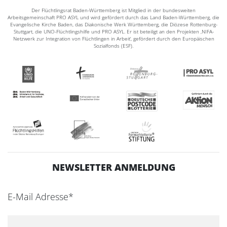
Der Flüchtlingsrat Baden-Württemberg ist Mitglied in der bundesweiten
Arbeitsgemeinschaft PRO ASYL und wird gefördert durch das Land Baden-Württemberg, die
Evangelische Kirche Baden, das Diakonische Werk Württemberg, die Diözese Rottenburg-
Stuttgart, die UNO-Flüchtlingshilfe und PRO ASYL. Er ist beteiligt an den Projekten ‚NIFA-
Netzwerk zur Integration von Flüchtlingen in Arbeit‘, gefördert durch den Europäischen
Sozialfonds (ESF).
NEWSLETTER ANMELDUNG
E-Mail Adresse*