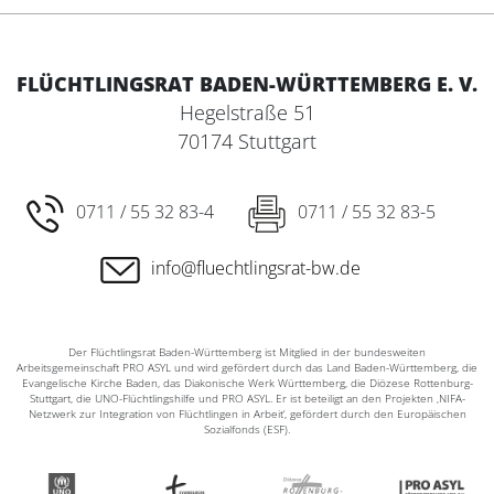
FLÜCHTLINGSRAT BADEN-WÜRTTEMBERG E. V.
Hegelstraße 51
70174 Stuttgart
0711 / 55 32 83-4
0711 / 55 32 83-5
info@fluechtlingsrat-bw.de
Der Flüchtlingsrat Baden-Württemberg ist Mitglied in der bundesweiten
Arbeitsgemeinschaft PRO ASYL und wird gefördert durch das Land Baden-Württemberg, die
Evangelische Kirche Baden, das Diakonische Werk Württemberg, die Diözese Rottenburg-
Stuttgart, die UNO-Flüchtlingshilfe und PRO ASYL. Er ist beteiligt an den Projekten ‚NIFA-
Netzwerk zur Integration von Flüchtlingen in Arbeit‘, gefördert durch den Europäischen
Sozialfonds (ESF).