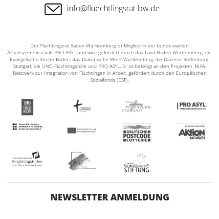
info@fluechtlingsrat-bw.de
Der Flüchtlingsrat Baden-Württemberg ist Mitglied in der bundesweiten
Arbeitsgemeinschaft PRO ASYL und wird gefördert durch das Land Baden-Württemberg, die
Evangelische Kirche Baden, das Diakonische Werk Württemberg, die Diözese Rottenburg-
Stuttgart, die UNO-Flüchtlingshilfe und PRO ASYL. Er ist beteiligt an den Projekten ‚NIFA-
Netzwerk zur Integration von Flüchtlingen in Arbeit‘, gefördert durch den Europäischen
Sozialfonds (ESF).
NEWSLETTER ANMELDUNG