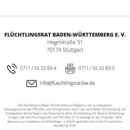
FLÜCHTLINGSRAT BADEN-WÜRTTEMBERG E. V.
Hegelstraße 51
70174 Stuttgart
0711 / 55 32 83-4
0711 / 55 32 83-5
info@fluechtlingsrat-bw.de
Der Flüchtlingsrat Baden-Württemberg ist Mitglied in der bundesweiten
Arbeitsgemeinschaft PRO ASYL und wird gefördert durch das Land Baden-Württemberg, die
Evangelische Kirche Baden, das Diakonische Werk Württemberg, die Diözese Rottenburg-
Stuttgart, die UNO-Flüchtlingshilfe und PRO ASYL. Er ist beteiligt an den Projekten ‚NIFA-
Netzwerk zur Integration von Flüchtlingen in Arbeit‘, gefördert durch den Europäischen
Sozialfonds (ESF).