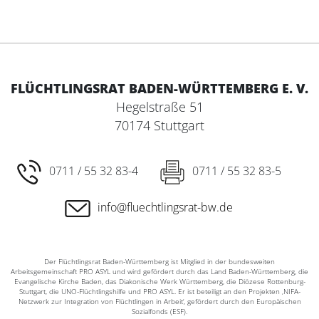
FLÜCHTLINGSRAT BADEN-WÜRTTEMBERG E. V.
Hegelstraße 51
70174 Stuttgart
0711 / 55 32 83-4
0711 / 55 32 83-5
info@fluechtlingsrat-bw.de
Der Flüchtlingsrat Baden-Württemberg ist Mitglied in der bundesweiten
Arbeitsgemeinschaft PRO ASYL und wird gefördert durch das Land Baden-Württemberg, die
Evangelische Kirche Baden, das Diakonische Werk Württemberg, die Diözese Rottenburg-
Stuttgart, die UNO-Flüchtlingshilfe und PRO ASYL. Er ist beteiligt an den Projekten ‚NIFA-
Netzwerk zur Integration von Flüchtlingen in Arbeit‘, gefördert durch den Europäischen
Sozialfonds (ESF).