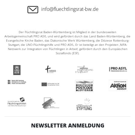
info@fluechtlingsrat-bw.de
Der Flüchtlingsrat Baden-Württemberg ist Mitglied in der bundesweiten
Arbeitsgemeinschaft PRO ASYL und wird gefördert durch das Land Baden-Württemberg, die
Evangelische Kirche Baden, das Diakonische Werk Württemberg, die Diözese Rottenburg-
Stuttgart, die UNO-Flüchtlingshilfe und PRO ASYL. Er ist beteiligt an den Projekten ‚NIFA-
Netzwerk zur Integration von Flüchtlingen in Arbeit‘, gefördert durch den Europäischen
Sozialfonds (ESF).
NEWSLETTER ANMELDUNG