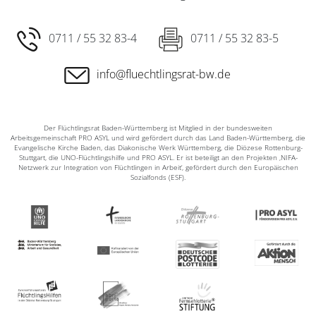
0711 / 55 32 83-4
0711 / 55 32 83-5
info@fluechtlingsrat-bw.de
Der Flüchtlingsrat Baden-Württemberg ist Mitglied in der bundesweiten
Arbeitsgemeinschaft PRO ASYL und wird gefördert durch das Land Baden-Württemberg, die
Evangelische Kirche Baden, das Diakonische Werk Württemberg, die Diözese Rottenburg-
Stuttgart, die UNO-Flüchtlingshilfe und PRO ASYL. Er ist beteiligt an den Projekten ‚NIFA-
Netzwerk zur Integration von Flüchtlingen in Arbeit‘, gefördert durch den Europäischen
Sozialfonds (ESF).