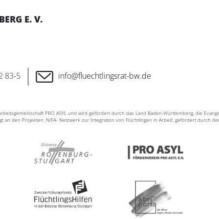
RG E. V.
2 83-5
info@fluechtlingsrat-bw.de
n Arbeitsgemeinschaft PRO ASYL und wird gefördert durch das Land Baden-Württemberg, die Evang
ligt an den Projekten ‚NIFA- Netzwerk zur Integration von Flüchtlingen in Arbeit‘, gefördert durch d