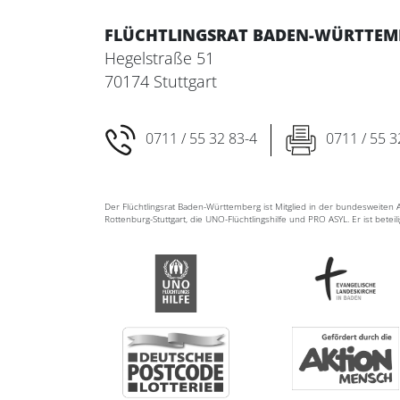
FLÜCHTLINGSRAT BADEN-WÜRTTEMBE
Hegelstraße 51
70174 Stuttgart
0711 / 55 32 83-4
0711 / 55 3
Der Flüchtlingsrat Baden-Württemberg ist Mitglied in der bundesweite
Rottenburg-Stuttgart, die UNO-Flüchtlingshilfe und PRO ASYL. Er ist betei