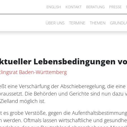
ENGLISH
KONTAKT
BERATUNG
PRESSE
ÜBER UNS
TERMINE
THEMEN
GRUNDL
aktueller Lebensbedingungen v
tlingsrat Baden-Württemberg
eßt eine Verschärfung der Abschieberegelung, die eine
aussetzt. Die Behörden und Gerichte sind nun dazu ver
ielland möglich ist.
bt es grobe Verstöße, gegen die Aufenthaltsbestimmun
 werden. Oftmals lassen wirtschaftliche und gesundhei