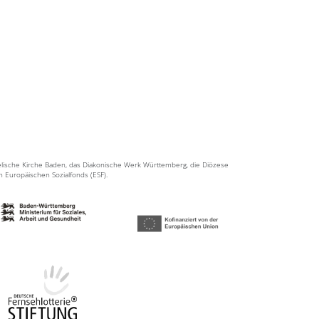
elische Kirche Baden, das Diakonische Werk Württemberg, die Diözese
en Europäischen Sozialfonds (ESF).