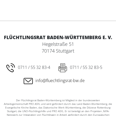
FLÜCHTLINGSRAT BADEN-WÜRTTEMBERG E. V.
Hegelstraße 51
70174 Stuttgart
0711 / 55 32 83-4
0711 / 55 32 83-5
info@fluechtlingsrat-bw.de
Der Flüchtlingsrat Baden-Württemberg ist Mitglied in der bundesweiten
Arbeitsgemeinschaft PRO ASYL und wird gefördert durch das Land Baden-Württemberg, die
Evangelische Kirche Baden, das Diakonische Werk Württemberg, die Diözese Rottenburg-
Stuttgart, die UNO-Flüchtlingshilfe und PRO ASYL. Er ist beteiligt an den Projekten ‚NIFA-
Netzwerk zur Integration von Flüchtlingen in Arbeit‘, gefördert durch den Europäischen