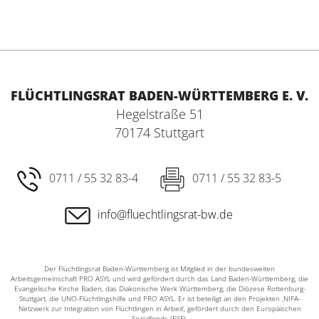
FLÜCHTLINGSRAT BADEN-WÜRTTEMBERG E. V.
Hegelstraße 51
70174 Stuttgart
0711 / 55 32 83-4
0711 / 55 32 83-5
info@fluechtlingsrat-bw.de
Der Flüchtlingsrat Baden-Württemberg ist Mitglied in der bundesweiten
Arbeitsgemeinschaft PRO ASYL und wird gefördert durch das Land Baden-Württemberg, die
Evangelische Kirche Baden, das Diakonische Werk Württemberg, die Diözese Rottenburg-
Stuttgart, die UNO-Flüchtlingshilfe und PRO ASYL. Er ist beteiligt an den Projekten ‚NIFA-
Netzwerk zur Integration von Flüchtlingen in Arbeit‘, gefördert durch den Europäischen
Sozialfonds (ESF).