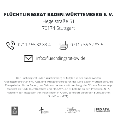
FLÜCHTLINGSRAT BADEN-WÜRTTEMBERG E. V.
Hegelstraße 51
70174 Stuttgart
0711 / 55 32 83-4
0711 / 55 32 83-5
info@fluechtlingsrat-bw.de
Der Flüchtlingsrat Baden-Württemberg ist Mitglied in der bundesweiten
Arbeitsgemeinschaft PRO ASYL und wird gefördert durch das Land Baden-Württemberg, die
Evangelische Kirche Baden, das Diakonische Werk Württemberg, die Diözese Rottenburg-
Stuttgart, die UNO-Flüchtlingshilfe und PRO ASYL. Er ist beteiligt an den Projekten ‚NIFA-
Netzwerk zur Integration von Flüchtlingen in Arbeit‘, gefördert durch den Europäischen
Sozialfonds (ESF).