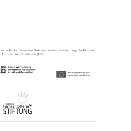
elische Kirche Baden, das Diakonische Werk Württemberg, die Diözese
en Europäischen Sozialfonds (ESF).