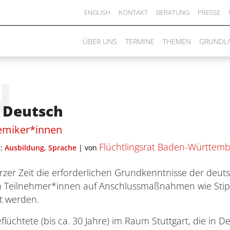
ENGLISH
KONTAKT
BERATUNG
PRESSE
ÜBER UNS
TERMINE
THEMEN
GRUNDL
N
e Deutsch
demiker*innen
Flüchtlingsrat Baden-Württem
r:
Ausbildung
,
Sprache
|
von
urzer Zeit die erforderlichen Grundkenntnisse der deu
len Teilnehmer*innen auf Anschlussmaßnahmen wie Sti
t werden.
flüchtete (bis ca. 30 Jahre) im Raum Stuttgart, die i