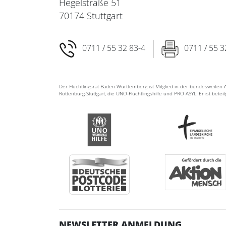
Hegelstraße 51
70174 Stuttgart
0711 / 55 32 83-4
0711 / 55 3
Der Flüchtlingsrat Baden-Württemberg ist Mitglied in der bundesweite
Rottenburg-Stuttgart, die UNO-Flüchtlingshilfe und PRO ASYL. Er ist betei
NEWSLETTER ANMELDUNG