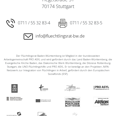
70174 Stuttgart
0711 / 55 32 83-4
0711 / 55 32 83-5
info@fluechtlingsrat-bw.de
Der Flüchtlingsrat Baden-Württemberg ist Mitglied in der bundesweiten
Arbeitsgemeinschaft PRO ASYL und wird gefördert durch das Land Baden-Württemberg, die
Evangelische Kirche Baden, das Diakonische Werk Württemberg, die Diözese Rottenburg-
Stuttgart, die UNO-Flüchtlingshilfe und PRO ASYL. Er ist beteiligt an den Projekten ‚NIFA-
Netzwerk zur Integration von Flüchtlingen in Arbeit‘, gefördert durch den Europäischen
Sozialfonds (ESF).