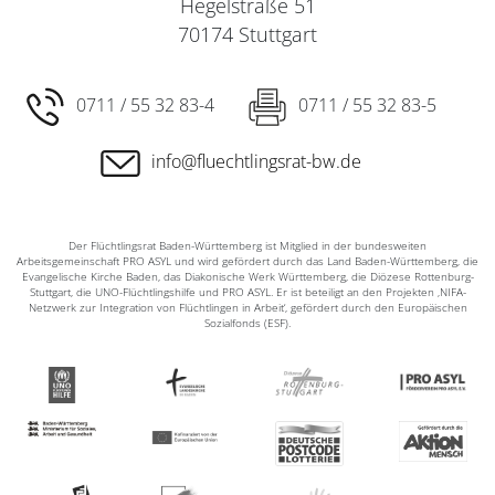
Hegelstraße 51
70174 Stuttgart
0711 / 55 32 83-4
0711 / 55 32 83-5
info@fluechtlingsrat-bw.de
Der Flüchtlingsrat Baden-Württemberg ist Mitglied in der bundesweiten
Arbeitsgemeinschaft PRO ASYL und wird gefördert durch das Land Baden-Württemberg, die
Evangelische Kirche Baden, das Diakonische Werk Württemberg, die Diözese Rottenburg-
Stuttgart, die UNO-Flüchtlingshilfe und PRO ASYL. Er ist beteiligt an den Projekten ‚NIFA-
Netzwerk zur Integration von Flüchtlingen in Arbeit‘, gefördert durch den Europäischen
Sozialfonds (ESF).