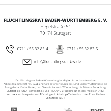
FLÜCHTLINGSRAT BADEN-WÜRTTEMBERG E. V.
Hegelstraße 51
70174 Stuttgart
0711 / 55 32 83-4
0711 / 55 32 83-5
info@fluechtlingsrat-bw.de
Der Flüchtlingsrat Baden-Württemberg ist Mitglied in der bundesweiten
Arbeitsgemeinschaft PRO ASYL und wird gefördert durch das Land Baden-Württemberg, die
Evangelische Kirche Baden, das Diakonische Werk Württemberg, die Diözese Rottenburg-
Stuttgart, die UNO-Flüchtlingshilfe und PRO ASYL. Er ist beteiligt an den Projekten ‚NIFA-
Netzwerk zur Integration von Flüchtlingen in Arbeit‘, gefördert durch den Europäischen
Sozialfonds (ESF).