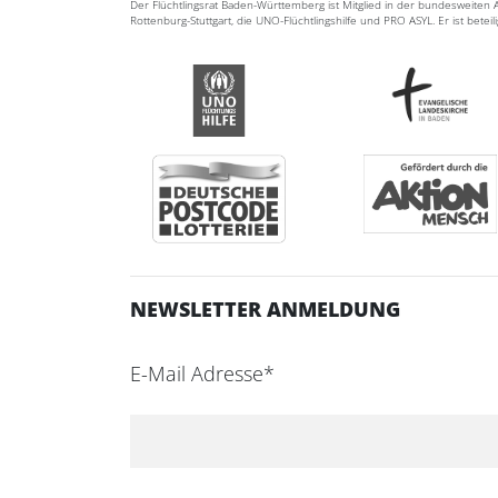
Der Flüchtlingsrat Baden-Württemberg ist Mitglied in der bundesweite
Rottenburg-Stuttgart, die UNO-Flüchtlingshilfe und PRO ASYL. Er ist betei
NEWSLETTER ANMELDUNG
E-Mail Adresse*