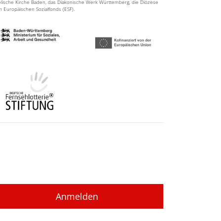
elische Kirche Baden, das Diakonische Werk Württemberg, die Diözese
en Europäischen Sozialfonds (ESF).