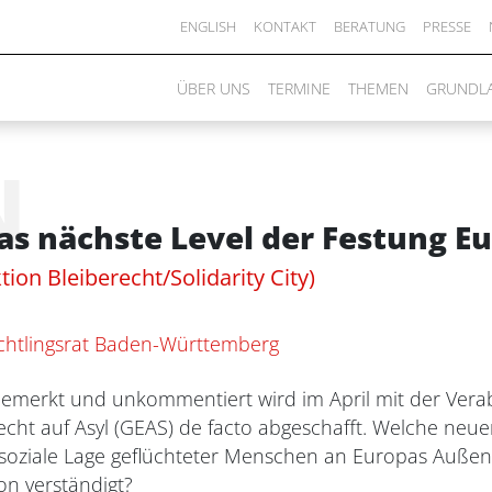
ENGLISH
KONTAKT
BERATUNG
PRESSE
ÜBER UNS
TERMINE
THEMEN
GRUNDL
N
Das nächste Level der Festung E
ion Bleiberecht/Solidarity City)
chtlingsrat Baden-Württemberg
nbemerkt und unkommentiert wird im April mit der Ve
cht auf Asyl (GEAS) de facto abgeschafft. Welche neue
d soziale Lage geflüchteter Menschen an Europas Außen
on verständigt?