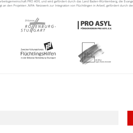
n Arbeitsgemeinschaft PRO ASYL und wird gefördert durch das Land Baden-Württemberg, die Evang
ligt an den Projekten ‚NIFA- Netzwerk zur Integration von Flüchtlingen in Arbeit‘, gefördert durch d