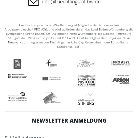
info@fluechtlingsrat-bw.de
Der Flüchtlingsrat Baden-Württemberg ist Mitglied in der bundesweiten
Arbeitsgemeinschaft PRO ASYL und wird gefördert durch das Land Baden-Württemberg, die
Evangelische Kirche Baden, das Diakonische Werk Württemberg, die Diözese Rottenburg-
Stuttgart, die UNO-Flüchtlingshilfe und PRO ASYL. Er ist beteiligt an den Projekten ‚NIFA-
Netzwerk zur Integration von Flüchtlingen in Arbeit‘, gefördert durch den Europäischen
Sozialfonds (ESF).
NEWSLETTER ANMELDUNG