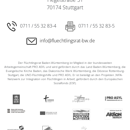
70174 Stuttgart
0711 / 55 32 83-4
0711 / 55 32 83-5
info@fluechtlingsrat-bw.de
Der Flüchtlingsrat Baden-Württemberg ist Mitglied in der bundesweiten
Arbeitsgemeinschaft PRO ASYL und wird gefördert durch das Land Baden-Württemberg, die
Evangelische Kirche Baden, das Diakonische Werk Württemberg, die Diözese Rottenburg-
Stuttgart, die UNO-Flüchtlingshilfe und PRO ASYL. Er ist beteiligt an den Projekten ‚NIFA-
Netzwerk zur Integration von Flüchtlingen in Arbeit‘, gefördert durch den Europäischen
Sozialfonds (ESF).