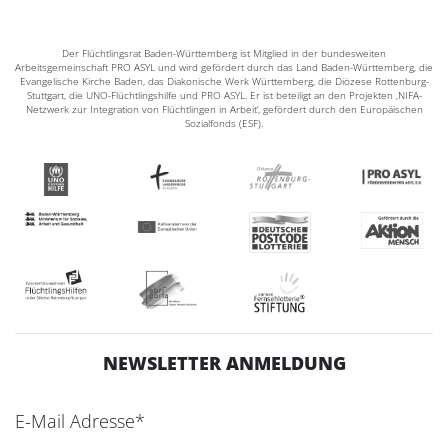
Der Flüchtlingsrat Baden-Württemberg ist Mitglied in der bundesweiten
Arbeitsgemeinschaft PRO ASYL und wird gefördert durch das Land Baden-Württemberg, die
Evangelische Kirche Baden, das Diakonische Werk Württemberg, die Diözese Rottenburg-
Stuttgart, die UNO-Flüchtlingshilfe und PRO ASYL. Er ist beteiligt an den Projekten ‚NIFA-
Netzwerk zur Integration von Flüchtlingen in Arbeit‘, gefördert durch den Europäischen
Sozialfonds (ESF).
NEWSLETTER ANMELDUNG
E-Mail Adresse*