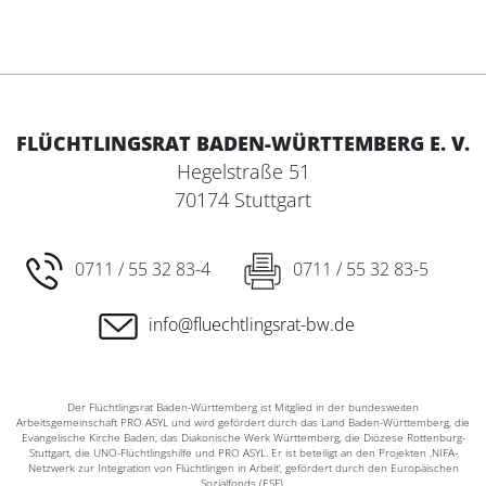
FLÜCHTLINGSRAT BADEN-WÜRTTEMBERG E. V.
Hegelstraße 51
70174 Stuttgart
0711 / 55 32 83-4
0711 / 55 32 83-5
info@fluechtlingsrat-bw.de
Der Flüchtlingsrat Baden-Württemberg ist Mitglied in der bundesweiten
Arbeitsgemeinschaft PRO ASYL und wird gefördert durch das Land Baden-Württemberg, die
Evangelische Kirche Baden, das Diakonische Werk Württemberg, die Diözese Rottenburg-
Stuttgart, die UNO-Flüchtlingshilfe und PRO ASYL. Er ist beteiligt an den Projekten ‚NIFA-
Netzwerk zur Integration von Flüchtlingen in Arbeit‘, gefördert durch den Europäischen
Sozialfonds (ESF).