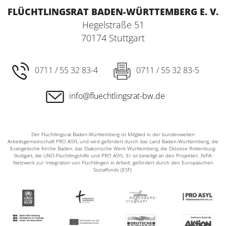
FLÜCHTLINGSRAT BADEN-WÜRTTEMBERG E. V.
Hegelstraße 51
70174 Stuttgart
0711 / 55 32 83-4
0711 / 55 32 83-5
info@fluechtlingsrat-bw.de
Der Flüchtlingsrat Baden-Württemberg ist Mitglied in der bundesweiten
Arbeitsgemeinschaft PRO ASYL und wird gefördert durch das Land Baden-Württemberg, die
Evangelische Kirche Baden, das Diakonische Werk Württemberg, die Diözese Rottenburg-
Stuttgart, die UNO-Flüchtlingshilfe und PRO ASYL. Er ist beteiligt an den Projekten ‚NIFA-
Netzwerk zur Integration von Flüchtlingen in Arbeit‘, gefördert durch den Europäischen
Sozialfonds (ESF).