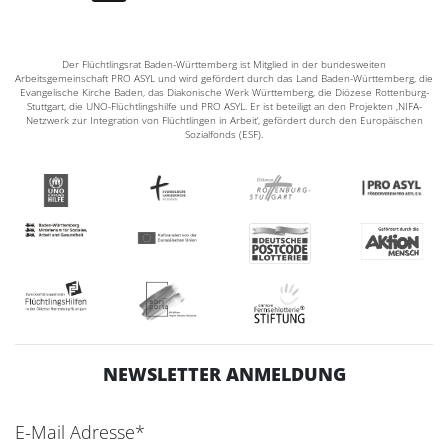
Der Flüchtlingsrat Baden-Württemberg ist Mitglied in der bundesweiten
Arbeitsgemeinschaft PRO ASYL und wird gefördert durch das Land Baden-Württemberg, die
Evangelische Kirche Baden, das Diakonische Werk Württemberg, die Diözese Rottenburg-
Stuttgart, die UNO-Flüchtlingshilfe und PRO ASYL. Er ist beteiligt an den Projekten ‚NIFA-
Netzwerk zur Integration von Flüchtlingen in Arbeit‘, gefördert durch den Europäischen
Sozialfonds (ESF).
NEWSLETTER ANMELDUNG
E-Mail Adresse*