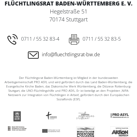
FLÜCHTLINGSRAT BADEN-WÜRTTEMBERG E. V.
Hegelstraße 51
70174 Stuttgart
0711 / 55 32 83-4
0711 / 55 32 83-5
info@fluechtlingsrat-bw.de
Der Flüchtlingsrat Baden-Württemberg ist Mitglied in der bundesweiten
Arbeitsgemeinschaft PRO ASYL und wird gefördert durch das Land Baden-Württemberg, die
Evangelische Kirche Baden, das Diakonische Werk Württemberg, die Diözese Rottenburg-
Stuttgart, die UNO-Flüchtlingshilfe und PRO ASYL. Er ist beteiligt an den Projekten ‚NIFA-
Netzwerk zur Integration von Flüchtlingen in Arbeit‘, gefördert durch den Europäischen
Sozialfonds (ESF).