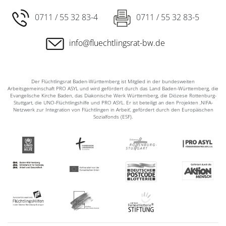
0711 / 55 32 83-4
0711 / 55 32 83-5
info@fluechtlingsrat-bw.de
Der Flüchtlingsrat Baden-Württemberg ist Mitglied in der bundesweiten
Arbeitsgemeinschaft PRO ASYL und wird gefördert durch das Land Baden-Württemberg, die
Evangelische Kirche Baden, das Diakonische Werk Württemberg, die Diözese Rottenburg-
Stuttgart, die UNO-Flüchtlingshilfe und PRO ASYL. Er ist beteiligt an den Projekten ‚NIFA-
Netzwerk zur Integration von Flüchtlingen in Arbeit‘, gefördert durch den Europäischen
Sozialfonds (ESF).