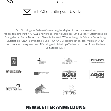
info@fluechtlingsrat-bw.de
Der Flüchtlingsrat Baden-Württemberg ist Mitglied in der bundesweiten
Arbeitsgemeinschaft PRO ASYL und wird gefördert durch das Land Baden-Württemberg, die
Evangelische Kirche Baden, das Diakonische Werk Württemberg, die Diözese Rottenburg-
Stuttgart, die UNO-Flüchtlingshilfe und PRO ASYL. Er ist beteiligt an den Projekten ‚NIFA-
Netzwerk zur Integration von Flüchtlingen in Arbeit‘, gefördert durch den Europäischen
Sozialfonds (ESF).
NEWSLETTER ANMELDUNG