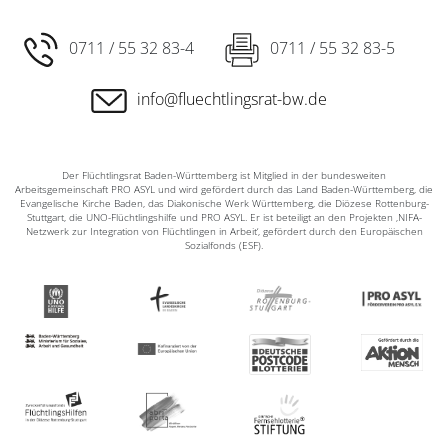
0711 / 55 32 83-4
0711 / 55 32 83-5
info@fluechtlingsrat-bw.de
Der Flüchtlingsrat Baden-Württemberg ist Mitglied in der bundesweiten
Arbeitsgemeinschaft PRO ASYL und wird gefördert durch das Land Baden-Württemberg, die
Evangelische Kirche Baden, das Diakonische Werk Württemberg, die Diözese Rottenburg-
Stuttgart, die UNO-Flüchtlingshilfe und PRO ASYL. Er ist beteiligt an den Projekten ‚NIFA-
Netzwerk zur Integration von Flüchtlingen in Arbeit‘, gefördert durch den Europäischen
Sozialfonds (ESF).