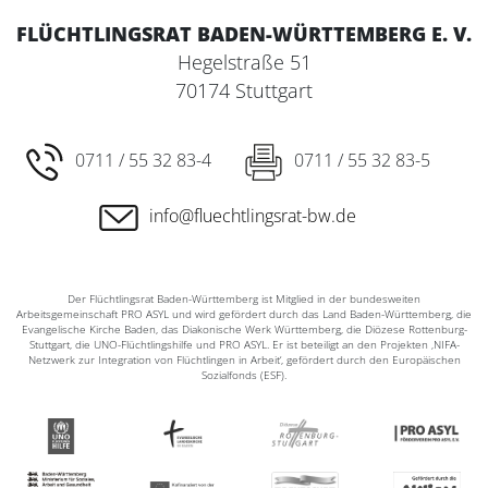
FLÜCHTLINGSRAT BADEN-WÜRTTEMBERG E. V.
Hegelstraße 51
70174 Stuttgart
0711 / 55 32 83-4
0711 / 55 32 83-5
info@fluechtlingsrat-bw.de
Der Flüchtlingsrat Baden-Württemberg ist Mitglied in der bundesweiten
Arbeitsgemeinschaft PRO ASYL und wird gefördert durch das Land Baden-Württemberg, die
Evangelische Kirche Baden, das Diakonische Werk Württemberg, die Diözese Rottenburg-
Stuttgart, die UNO-Flüchtlingshilfe und PRO ASYL. Er ist beteiligt an den Projekten ‚NIFA-
Netzwerk zur Integration von Flüchtlingen in Arbeit‘, gefördert durch den Europäischen
Sozialfonds (ESF).