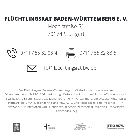
FLÜCHTLINGSRAT BADEN-WÜRTTEMBERG E. V.
Hegelstraße 51
70174 Stuttgart
0711 / 55 32 83-4
0711 / 55 32 83-5
info@fluechtlingsrat-bw.de
Der Flüchtlingsrat Baden-Württemberg ist Mitglied in der bundesweiten
Arbeitsgemeinschaft PRO ASYL und wird gefördert durch das Land Baden-Württemberg, die
Evangelische Kirche Baden, das Diakonische Werk Württemberg, die Diözese Rottenburg-
Stuttgart, die UNO-Flüchtlingshilfe und PRO ASYL. Er ist beteiligt an den Projekten ‚NIFA-
Netzwerk zur Integration von Flüchtlingen in Arbeit‘, gefördert durch den Europäischen
Sozialfonds (ESF).