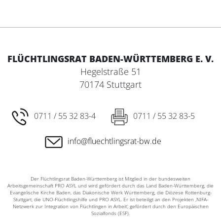
FLÜCHTLINGSRAT BADEN-WÜRTTEMBERG E. V.
Hegelstraße 51
70174 Stuttgart
0711 / 55 32 83-4
0711 / 55 32 83-5
info@fluechtlingsrat-bw.de
Der Flüchtlingsrat Baden-Württemberg ist Mitglied in der bundesweiten
Arbeitsgemeinschaft PRO ASYL und wird gefördert durch das Land Baden-Württemberg, die
Evangelische Kirche Baden, das Diakonische Werk Württemberg, die Diözese Rottenburg-
Stuttgart, die UNO-Flüchtlingshilfe und PRO ASYL. Er ist beteiligt an den Projekten ‚NIFA-
Netzwerk zur Integration von Flüchtlingen in Arbeit‘, gefördert durch den Europäischen
Sozialfonds (ESF).