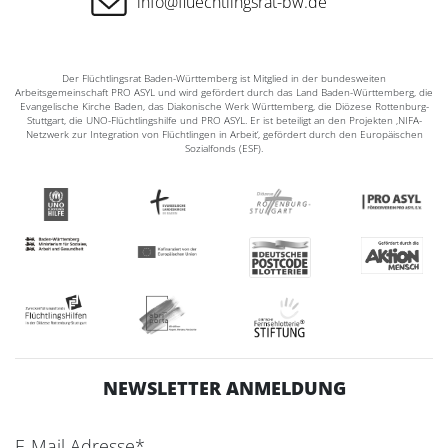
info@fluechtlingsrat-bw.de
Der Flüchtlingsrat Baden-Württemberg ist Mitglied in der bundesweiten
Arbeitsgemeinschaft PRO ASYL und wird gefördert durch das Land Baden-Württemberg, die
Evangelische Kirche Baden, das Diakonische Werk Württemberg, die Diözese Rottenburg-
Stuttgart, die UNO-Flüchtlingshilfe und PRO ASYL. Er ist beteiligt an den Projekten ‚NIFA-
Netzwerk zur Integration von Flüchtlingen in Arbeit‘, gefördert durch den Europäischen
Sozialfonds (ESF).
NEWSLETTER ANMELDUNG
E-Mail Adresse*