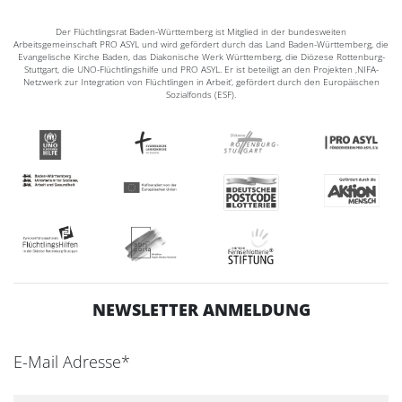
Der Flüchtlingsrat Baden-Württemberg ist Mitglied in der bundesweiten
Arbeitsgemeinschaft PRO ASYL und wird gefördert durch das Land Baden-Württemberg, die
Evangelische Kirche Baden, das Diakonische Werk Württemberg, die Diözese Rottenburg-
Stuttgart, die UNO-Flüchtlingshilfe und PRO ASYL. Er ist beteiligt an den Projekten ‚NIFA-
Netzwerk zur Integration von Flüchtlingen in Arbeit‘, gefördert durch den Europäischen
Sozialfonds (ESF).
NEWSLETTER ANMELDUNG
E-Mail Adresse*