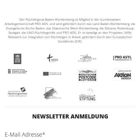
Der Flüchtlingsrat Baden-Württemberg ist Mitglied in der bundesweiten
Arbeitsgemeinschaft PRO ASYL und wird gefördert durch das Land Baden-Württemberg, die
Evangelische Kirche Baden, das Diakonische Werk Württemberg, die Diözese Rottenburg-
Stuttgart, die UNO-Flüchtlingshilfe und PRO ASYL. Er ist beteiligt an den Projekten ‚NIFA-
Netzwerk zur Integration von Flüchtlingen in Arbeit‘, gefördert durch den Europäischen
Sozialfonds (ESF).
NEWSLETTER ANMELDUNG
E-Mail Adresse*