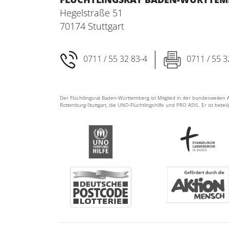
Hegelstraße 51
70174 Stuttgart
0711 / 55 32 83-4
0711 / 55 3
Der Flüchtlingsrat Baden-Württemberg ist Mitglied in der bundesweite
Rottenburg-Stuttgart, die UNO-Flüchtlingshilfe und PRO ASYL. Er ist betei