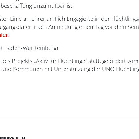
ssbeschaffung unzumutbar ist.
rster Linie an ehrenamtlich Engagierte in der Flüchtlin
Zugangsdaten nach Anmeldung einen Tag vor dem Semi
hier
.
rat Baden-Württemberg)
es Projekts „Aktiv für Flüchtlinge“ statt, gefördert 
rung und Kommunen mit Unterstützung der UNO Flüchtlin
RG E. V.