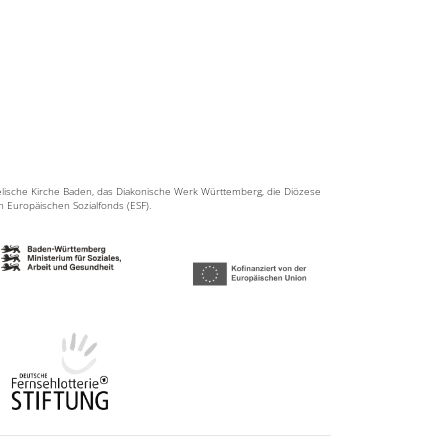
elische Kirche Baden, das Diakonische Werk Württemberg, die Diözese
en Europäischen Sozialfonds (ESF).