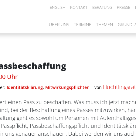
ENGLISH
KONTAKT
BERATUNG
PRESSE
ÜBER UNS
TERMINE
THEMEN
GRUNDL
Passbeschaffung
:00 Uhr
Flüchtlingsr
er:
Identitätsklärung
,
Mitwirkungspflichten
|
von
ert einen Pass zu beschaffen. Was muss ich jetzt mach
 sind, bei der Beschaffung eines Passes mitzuwirken, hä
staltung geht es sowohl um Personen mit Aufenthaltsge
Passpflicht, Passbeschaffungspflicht und Identitätsklär
 wir uns genauer anschauen. Dabei werden wir uns auc