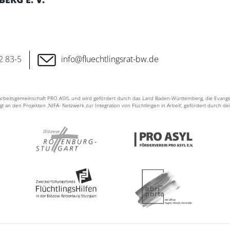
2 83-5
info@fluechtlingsrat-bw.de
n Arbeitsgemeinschaft PRO ASYL und wird gefördert durch das Land Baden-Württemberg, die Evang
ligt an den Projekten ‚NIFA- Netzwerk zur Integration von Flüchtlingen in Arbeit‘, gefördert durch d