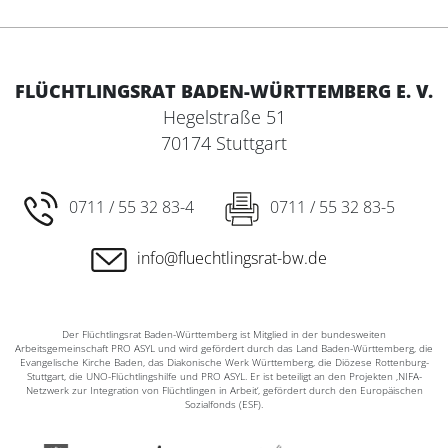
FLÜCHTLINGSRAT BADEN-WÜRTTEMBERG E. V.
Hegelstraße 51
70174 Stuttgart
0711 / 55 32 83-4
0711 / 55 32 83-5
info@fluechtlingsrat-bw.de
Der Flüchtlingsrat Baden-Württemberg ist Mitglied in der bundesweiten
Arbeitsgemeinschaft PRO ASYL und wird gefördert durch das Land Baden-Württemberg, die
Evangelische Kirche Baden, das Diakonische Werk Württemberg, die Diözese Rottenburg-
Stuttgart, die UNO-Flüchtlingshilfe und PRO ASYL. Er ist beteiligt an den Projekten ‚NIFA-
Netzwerk zur Integration von Flüchtlingen in Arbeit‘, gefördert durch den Europäischen
Sozialfonds (ESF).