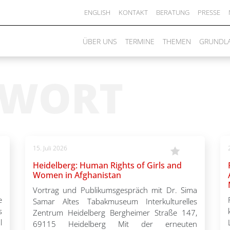
ENGLISH
KONTAKT
BERATUNG
PRESSE
ÜBER UNS
TERMINE
THEMEN
GRUNDL
GWORT
15. Juli 2026
Heidelberg: Human Rights of Girls and
Women in Afghanistan
Vortrag und Publikumsgespräch mit Dr. Sima
e
Samar Altes Tabakmuseum Interkulturelles
s
Zentrum Heidelberg Bergheimer Straße 147,
l
69115 Heidelberg Mit der erneuten