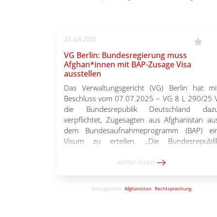
Deutschland zu holen“, […]
23. Juli 2025
VG Berlin: Bundesregierung muss
Afghan*innen mit BAP-Zusage Visa
ausstellen
Das Verwaltungsgericht (VG) Berlin hat mi
Beschluss vom 07.07.2025 – VG 8 L 290/25 
die Bundesrepublik Deutschland daz
verpflichtet, Zugesagten aus Afghanistan au
dem Bundesaufnahmeprogramm (BAP) ei
Visum zu erteilen. „Die Bundesrepubli
Deutschland kann bestimmen, ob un
gegebenenfalls unter welche
weiter lesen
Voraussetzungen sie das Aufnahmeprogram
für afghanische Staatsangehörige beende
Schlagwörter:
Afghanistan
,
Rechtsprechung
oder fortführen möchte. Sie kann während […]