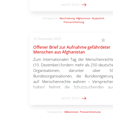
ist ein Abkommen der Bundesregierung mit de
weiter lesen
Taliban-Regierung. Bundesinnenministe
Alexander […]
Schlagwörter:
Abschiebung
,
Afghanistan
,
Asylpolitik
,
Pressemitteilung
10. Dezember 2025
Offener Brief zur Aufnahme gefährdeter
Menschen aus Afghanistan
Zum Internationalen Tag der Menschenrecht
(10. Dezember) fordern mehr als 250 deutsch
Organisationen, darunter über 5
Bundesorganisationen, die Bundesregierun
auf: Menschenrechte wahren – Verspreche
halten! Nehmt die Schutzsuchenden au
Afghanistan mit Aufnahmezusage endlich auf
„Tun Sie jetzt alles in Ihrer macht Stehende, u
weiter lesen
die Afghaninnen und Afghanen mi
Aufnahmezusage bis Jahresende nac
Schlagwörter:
Afghanistan
,
Pressemitteilung