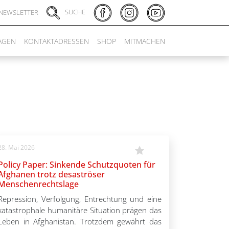
SUCHE
NEWSLETTER
AGEN
KONTAKTADRESSEN
SHOP
MITMACHEN
28. Mai 2026
Policy Paper: Sinkende Schutzquoten für
Afghanen trotz desaströser
Menschenrechtslage
Repression, Verfolgung, Entrechtung und eine
katastrophale humanitäre Situation prägen das
Leben in Afghanistan. Trotzdem gewährt das