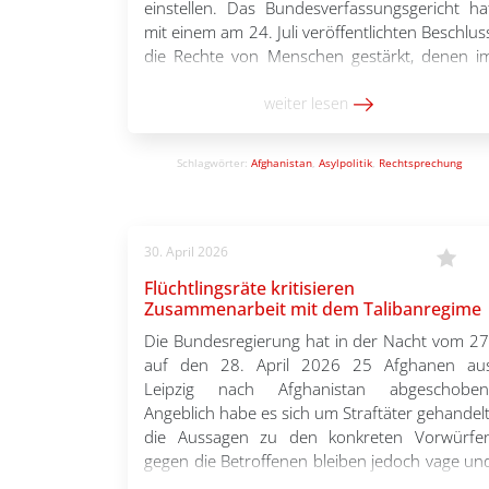
einstellen. Das Bundesverfassungsgericht ha
mit einem am 24. Juli veröffentlichten Beschlus
die Rechte von Menschen gestärkt, denen i
Rahmen eines Aufnahmeprogramms fü
Afghanistan eine Aufnahme in Deutschland i
weiter lesen
Aussicht gestellt worden war. Geklagt hatt
eine Afghanin gemeinsam mit ihren beide
Schlagwörter:
Afghanistan
,
Asylpolitik
,
Rechtsprechung
minderjährigen Söhnen. […]
30. April 2026
Flüchtlingsräte kritisieren
Zusammenarbeit mit dem Talibanregime
Die Bundesregierung hat in der Nacht vom 27
auf den 28. April 2026 25 Afghanen au
Leipzig nach Afghanistan abgeschoben
Angeblich habe es sich um Straftäter gehandelt
die Aussagen zu den konkreten Vorwürfe
gegen die Betroffenen bleiben jedoch vage un
unkonkret. Grundlage für die Abschiebunge