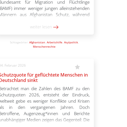
Bundesamt für Migration und Flüchtlinge
(BAMF) immer weniger jungen alleinstehenden
Männern aus Afghanistan Schutz, während
Frauen grundsätzlich Flüchtlingsschutz
bekommen. Die Willkür und Irrationalität des
weiter lesen
Regimes werden verkannt – mit katastrophalen
Folgen für Betroffene. Pro Asyl analysiert die
Schlagwörter:
Afghanistan
,
Arbeitshilfe
,
Asylpolitik
,
Entscheidungspraxis des […]
Menschenrechte
04. Februar 2026
Schutzquote für geflüchtete Menschen in
Deutschland sinkt
Betrachtet man die Zahlen des BAMF zu den
Schutzquoten 2026, entsteht der Eindruck,
weltweit gebe es weniger Konflikte und Krisen
als in den vergangenen Jahren. Doch
Betroffene, Augenzeug*innen und Berichte
unabhängiger Medien zeigen das Gegenteil: Die
Lage in Syrien und Afghanistan, im Iran, in