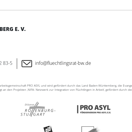
RG E. V.
2 83-5
info@fluechtlingsrat-bw.de
n Arbeitsgemeinschaft PRO ASYL und wird gefördert durch das Land Baden-Württemberg, die Evang
ligt an den Projekten ‚NIFA- Netzwerk zur Integration von Flüchtlingen in Arbeit‘, gefördert durch d