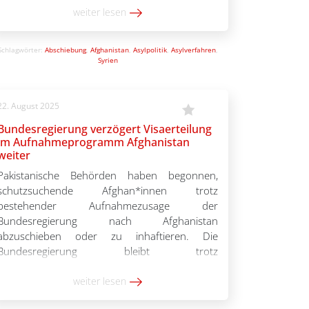
Venezuela, im Sudan oder in Eritrea hat sich
weiter lesen
nicht verbessert. Stattdessen […]
Schlagwörter:
Abschiebung
,
Afghanistan
,
Asylpolitik
,
Asylverfahren
,
Syrien
22. August 2025
Bundesregierung verzögert Visaerteilung
im Aufnahmeprogramm Afghanistan
weiter
Pakistanische Behörden haben begonnen,
schutzsuchende Afghan*innen trotz
bestehender Aufnahmezusage der
Bundesregierung nach Afghanistan
abzuschieben oder zu inhaftieren. Die
Bundesregierung bleibt trotz
Aufnahmezusagen untätig und nimmt damit
die Verfolgung dieser besonders gefährdeten
weiter lesen
Schutzsuchenden durch die Taliban in Kauf. Ca.