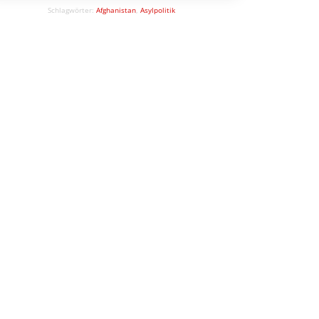
2200 schutzsuchende Afghan*innen, deren
Schlagwörter:
Afghanistan
,
Asylpolitik
Aufnahme die Bundesregierung im Rahmen
des Bundesaufnahmeprogramms für
Afghanistan zugesagt hat, warten derzeit […]