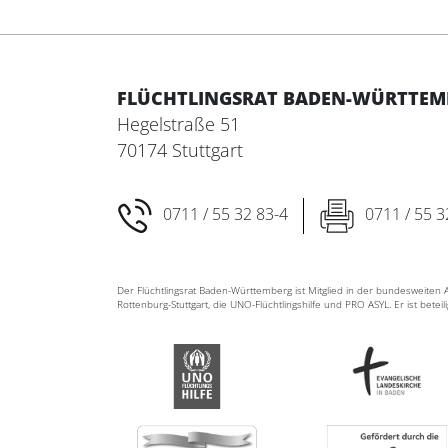
FLÜCHTLINGSRAT BADEN-WÜRTTEMBE
Hegelstraße 51
70174 Stuttgart
0711 / 55 32 83-4
0711 / 55 3
Der Flüchtlingsrat Baden-Württemberg ist Mitglied in der bundesweite
Rottenburg-Stuttgart, die UNO-Flüchtlingshilfe und PRO ASYL. Er ist betei