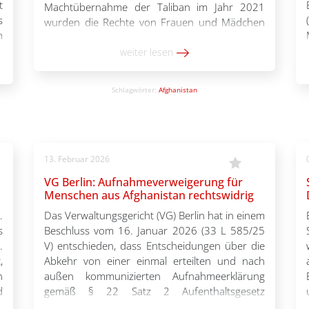
t
Machtübernahme der Taliban im Jahr 2021
s
wurden die Rechte von Frauen und Mädchen
m
in Afghanistan massiv eingeschränkt. Sie sind
r
heute weitgehend von Bildung, Beruf und
weiter lesen
n
öffentlichem Leben ausgeschlossen. Die
e
wiederholten Bemühungen um Demokratie,
Schlagwörter:
Afghanistan
n
Menschenrechte und […]
13. Februar 2026
VG Berlin: Aufnahmeverweigerung für
Menschen aus Afghanistan rechtswidrig
.
Das Verwaltungsgericht (VG) Berlin hat in einem
s
Beschluss vom 16. Januar 2026 (33 L 585/25
.
V) entschieden, dass Entscheidungen über die
,
Abkehr von einer einmal erteilten und nach
n
außen kommunizierten Aufnahmeerklärung
d
gemäß § 22 Satz 2 Aufenthaltsgesetz
n
(AufenthG) gerichtlicher Kontrolle unterliegen.