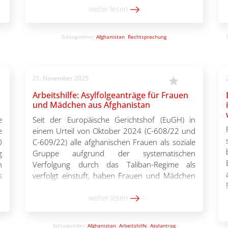
r
Dabei geht es um die Aufnahmezusagen für
weiter lesen
r
Menschen aus Afghanistan. Im konkreten Fall
erklärte […]
Schlagwörter:
Afghanistan
,
Rechtsprechung
21. November 2025
Arbeitshilfe: Asylfolgeanträge für Frauen
und Mädchen aus Afghanistan
e
Seit der Europäische Gerichtshof (EuGH) in
e
einem Urteil von Oktober 2024 (C-608/22 und
0
C-609/22) alle afghanischen Frauen als soziale
g
Gruppe aufgrund der systematischen
n
Verfolgung durch das Taliban-Regime als
s
verfolgt einstuft, haben Frauen und Mädchen
!
aus Afghanistan Anspruch auf
m
Flüchtlingsschutz nach der Genfer
weiter lesen
t
Flüchtlingskonvention (GFK). Statt subsidiärem
h
Schutz oder Abschiebeverboten kann ihnen
Schlagwörter:
Afghanistan
,
Arbeitshilfe
,
Asylantrag