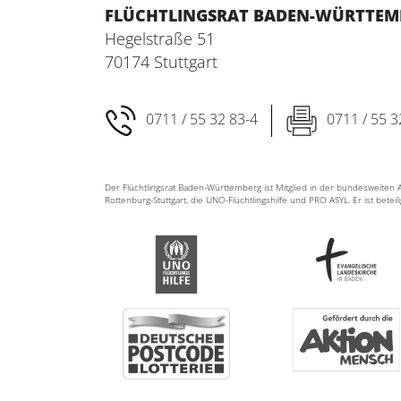
FLÜCHTLINGSRAT BADEN-WÜRTTEMBE
Hegelstraße 51
70174 Stuttgart
0711 / 55 32 83-4
0711 / 55 3
Der Flüchtlingsrat Baden-Württemberg ist Mitglied in der bundesweite
Rottenburg-Stuttgart, die UNO-Flüchtlingshilfe und PRO ASYL. Er ist betei