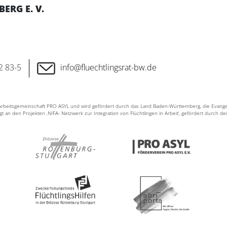
RG E. V.
2 83-5
info@fluechtlingsrat-bw.de
n Arbeitsgemeinschaft PRO ASYL und wird gefördert durch das Land Baden-Württemberg, die Evang
ligt an den Projekten ‚NIFA- Netzwerk zur Integration von Flüchtlingen in Arbeit‘, gefördert durch d