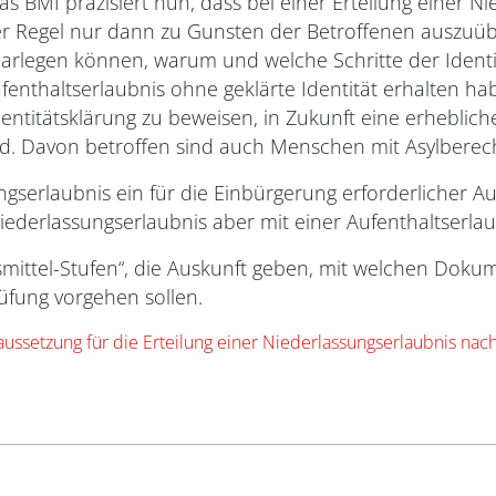
s BMI präzisiert nun, dass bei einer Erteilung einer N
r Regel nur dann zu Gunsten der Betroffenen auszuübe
 darlegen können, warum und welche Schritte der Identi
enthaltserlaubnis ohne geklärte Identität erhalten hab
dentitätsklärung zu beweisen, in Zukunft eine erheblic
rd. Davon betroffen sind auch Menschen mit Asylberech
gserlaubnis ein für die Einbürgerung erforderlicher Aufe
ederlassungserlaubnis aber mit einer Aufenthaltserlau
ittel-Stufen“, die Auskunft geben, mit welchen Dokume
üfung vorgehen sollen.
raussetzung für die Erteilung einer Niederlassungserlaubnis na