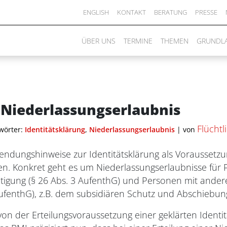
ENGLISH
KONTAKT
BERATUNG
PRESSE
ÜBER UNS
TERMINE
THEMEN
GRUNDL
 Niederlassungserlaubnis
Flücht
wörter:
Identitätsklärung
,
Niederlassungserlaubnis
|
von
ungshinweise zur Identitätsklärung als Voraussetzung
n. Konkret geht es um Niederlassungserlaubnisse für 
chtigung (§ 26 Abs. 3 AufenthG) und Personen mit and
AufenthG), z.B. dem subsidiären Schutz und Abschiebun
on der Erteilungsvoraussetzung einer geklärten Identit