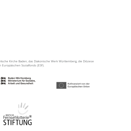
elische Kirche Baden, das Diakonische Werk Württemberg, die Diözese
en Europäischen Sozialfonds (ESF).