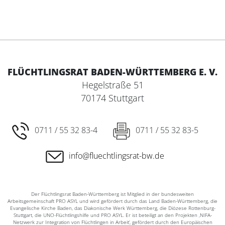
FLÜCHTLINGSRAT BADEN-WÜRTTEMBERG E. V.
Hegelstraße 51
70174 Stuttgart
0711 / 55 32 83-4
0711 / 55 32 83-5
info@fluechtlingsrat-bw.de
Der Flüchtlingsrat Baden-Württemberg ist Mitglied in der bundesweiten
Arbeitsgemeinschaft PRO ASYL und wird gefördert durch das Land Baden-Württemberg, die
Evangelische Kirche Baden, das Diakonische Werk Württemberg, die Diözese Rottenburg-
Stuttgart, die UNO-Flüchtlingshilfe und PRO ASYL. Er ist beteiligt an den Projekten ‚NIFA-
Netzwerk zur Integration von Flüchtlingen in Arbeit‘, gefördert durch den Europäischen