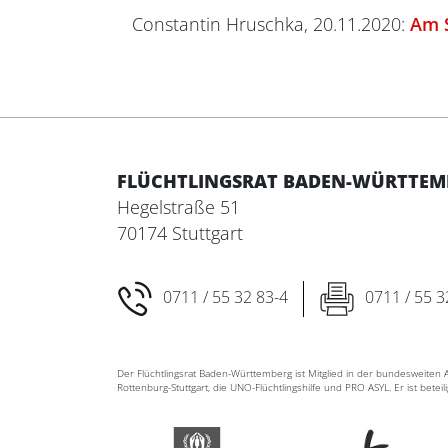
Constantin Hruschka, 20.11.2020:
Am S
FLÜCHTLINGSRAT BADEN-WÜRTTEMBE
Hegelstraße 51
70174 Stuttgart
0711 / 55 32 83-4
0711 / 55 3
Der Flüchtlingsrat Baden-Württemberg ist Mitglied in der bundesweite
Rottenburg-Stuttgart, die UNO-Flüchtlingshilfe und PRO ASYL. Er ist betei