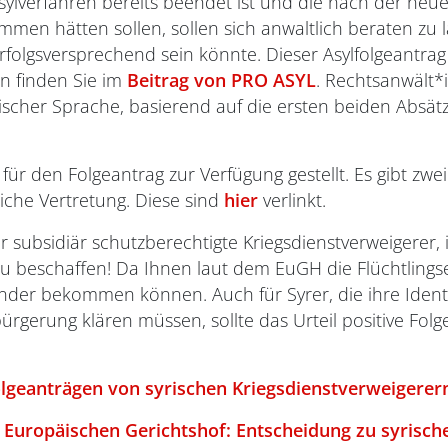
Asylverfahren bereits beendet ist und die nach der n
men hätten sollen, sollen sich anwaltlich beraten zu la
 erfolgsversprechend sein könnte. Dieser Asylfolgeantrag
n finden Sie im
Beitrag von PRO ASYL
. Rechtsanwält
scher Sprache, basierend auf die ersten beiden Absätze
ür den Folgeantrag zur Verfügung gestellt. Es gibt zwe
iche Vertretung. Diese sind
hier
verlinkt.
für subsidiär schutzberechtigte Kriegsdienstverweigerer,
u beschaffen! Da Ihnen laut dem EuGH die Flüchtlingsei
nder bekommen können. Auch für Syrer, die ihre Iden
rgerung klären müssen, sollte das Urteil positive Folg
lgeanträgen von syrischen Kriegsdienstverweigerer
 Europäischen Gerichtshof: Entscheidung zu syrisch