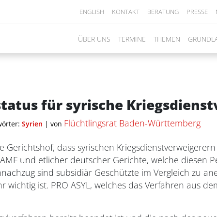
ENGLISH
KONTAKT
BERATUNG
PRESSE
ÜBER UNS
TERMINE
THEMEN
GRUNDL
status für syrische Kriegsdiens
Flüchtlingsrat Baden-Württemberg
wörter:
Syrien
|
von
e Gerichtshof, dass syrischen Kriegsdienstverweigerern 
 BAMF und etlicher deutscher Gerichte, welche diesen 
nachzug sind subsidiär Geschützte im Vergleich zu ane
ehr wichtig ist. PRO ASYL, welches das Verfahren aus d