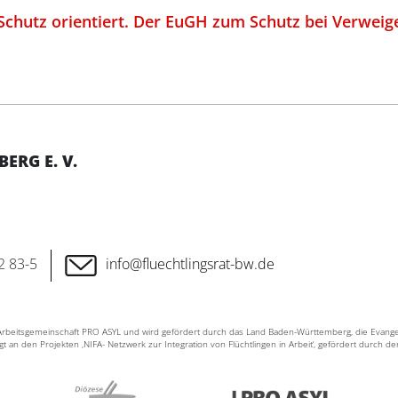
chutz orientiert. Der EuGH zum Schutz bei Verweige
RG E. V.
2 83-5
info@fluechtlingsrat-bw.de
n Arbeitsgemeinschaft PRO ASYL und wird gefördert durch das Land Baden-Württemberg, die Evang
ligt an den Projekten ‚NIFA- Netzwerk zur Integration von Flüchtlingen in Arbeit‘, gefördert durch d