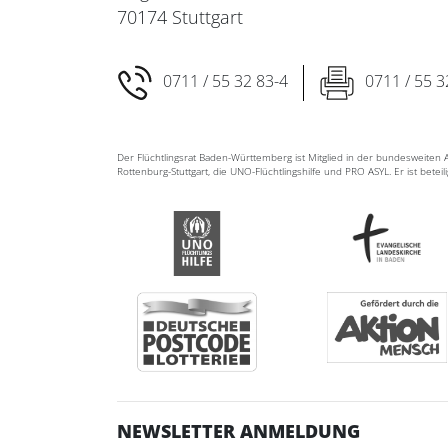
70174 Stuttgart
0711 / 55 32 83-4
0711 / 55 3
Der Flüchtlingsrat Baden-Württemberg ist Mitglied in der bundesweite
Rottenburg-Stuttgart, die UNO-Flüchtlingshilfe und PRO ASYL. Er ist betei
NEWSLETTER ANMELDUNG