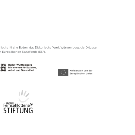
elische Kirche Baden, das Diakonische Werk Württemberg, die Diözese
en Europäischen Sozialfonds (ESF).