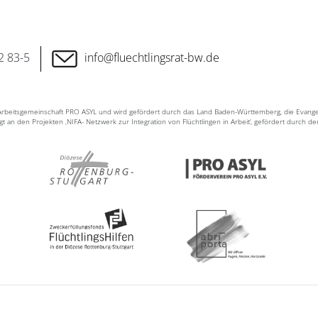
2 83-5
info@fluechtlingsrat-bw.de
n Arbeitsgemeinschaft PRO ASYL und wird gefördert durch das Land Baden-Württemberg, die Evang
ligt an den Projekten ‚NIFA- Netzwerk zur Integration von Flüchtlingen in Arbeit‘, gefördert durch d