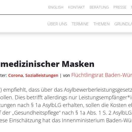
ENGLISH
KONTAKT
BERATUNG
PRESSE
ÜBER UNS
TERMINE
THEMEN
GRUNDL
 medizinischer Masken
Flüchtlingsrat Baden-Wü
ter:
Corona
,
Sozialleistungen
|
von
 empfiehlt, dass über das Asylbewerberleistungsgeset
len. Dies betrifft allerdings nur Leistungsempfänger
stungen nach § 1a AsylbLG erhalten, sollen die Kosten 
 der „Gesundheitspflege“ nach § 1a Abs. 1 S. 2 AsylbLG
iese Einschätzung hat das Innenministerium Baden-Wü