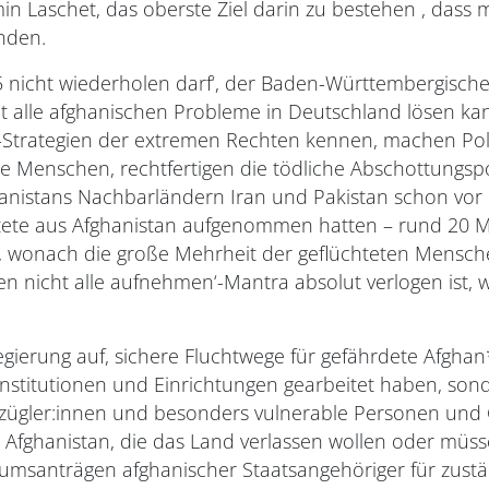
in Laschet, das oberste Ziel darin zu bestehen , dass
inden.
15 nicht wiederholen darf‘, der Baden-Württembergisch
cht alle afghanischen Probleme in Deutschland lösen ka
-Strategien der extremen Rechten kennen, machen Polit
e Menschen, rechtfertigen die tödliche Abschottungsp
nistans Nachbarländern Iran und Pakistan schon vor de
htete aus Afghanistan aufgenommen hatten – rund 20 Ma
, wonach die große Mehrheit der geflüchteten Mensch
en nicht alle aufnehmen‘-Mantra absolut verlogen ist,
regierung auf, sichere Fluchtwege für gefährdete Afgha
 Institutionen und Einrichtungen gearbeitet haben, sond
chzügler:innen und besonders vulnerable Personen und 
n Afghanistan, die das Land verlassen wollen oder müs
umsanträgen afghanischer Staatsangehöriger für zustän