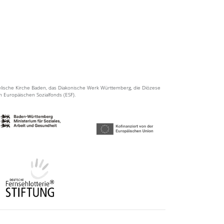
elische Kirche Baden, das Diakonische Werk Württemberg, die Diözese
en Europäischen Sozialfonds (ESF).