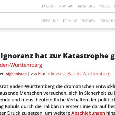
ENGLISH
KONTAKT
BERATUNG
PRESSE
ÜBER UNS
TERMINE
THEMEN
GRUNDL
e Ignoranz hat zur Katastrophe 
Baden-Württemberg
Flüchtlingsrat Baden-Württemberg
er:
Afghanistan
|
von
ngsrat Baden-Württemberg die dramatischen Entwickl
sende Menschen versuchen, sich in Sicherheit zu br
ende und menschenfeindliche Verhalten der politisc
g Kabuls durch die Taliban in erster Linie darauf be
er Druck zu setzen, um weitere
Abschiebungen
hinz