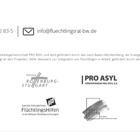
2 83-5
info@fluechtlingsrat-bw.de
n Arbeitsgemeinschaft PRO ASYL und wird gefördert durch das Land Baden-Württemberg, die Evang
ligt an den Projekten ‚NIFA- Netzwerk zur Integration von Flüchtlingen in Arbeit‘, gefördert durch d