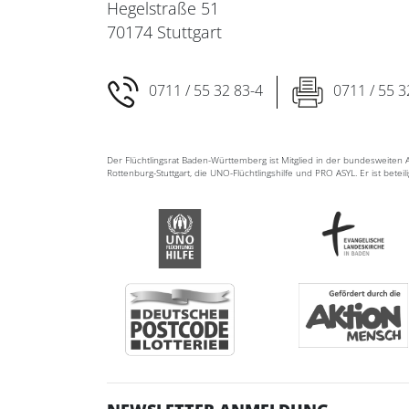
Hegelstraße 51
70174 Stuttgart
0711 / 55 32 83-4
0711 / 55 3
Der Flüchtlingsrat Baden-Württemberg ist Mitglied in der bundesweite
Rottenburg-Stuttgart, die UNO-Flüchtlingshilfe und PRO ASYL. Er ist betei