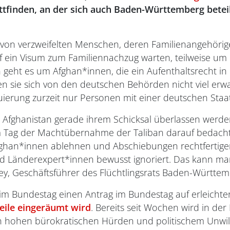
finden, an der sich auch Baden-Württemberg beteilig
 von verzweifelten Menschen, deren Familienangehörige
 ein Visum zum Familiennachzug warten, teilweise um 
n geht es um Afghan*innen, die ein Aufenthaltsrecht i
nen sie sich von den deutschen Behörden nicht viel erw
uierung zurzeit nur Personen mit einer deutschen Staat
 Afghanistan gerade ihrem Schicksal überlassen werden,
m Tag der Machtübernahme der Taliban darauf bedacht 
fghan*innen ablehnen und Abschiebungen rechtfertigen
d Länderexpert*innen bewusst ignoriert. Das kann man e
ey, Geschäftsführer des Flüchtlingsrats Baden-Württem
im Bundestag einen Antrag im Bundestag auf erleichte
weile eingeräumt wird
. Bereits seit Wochen wird in der
 an hohen bürokratischen Hürden und politischem Unwill