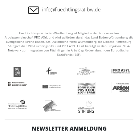
info@fluechtlingsrat-bw.de
Der Flüchtlingsrat Baden-Württemberg ist Mitglied in der bundesweiten
Arbeitsgemeinschaft PRO ASYL und wird gefördert durch das Land Baden-Württemberg, die
Evangelische Kirche Baden, das Diakonische Werk Württemberg, die Diözese Rottenburg-
Stuttgart, die UNO-Flüchtlingshilfe und PRO ASYL. Er ist beteiligt an den Projekten ‚NIFA-
Netzwerk zur Integration von Flüchtlingen in Arbeit‘, gefördert durch den Europäischen
Sozialfonds (ESF).
NEWSLETTER ANMELDUNG