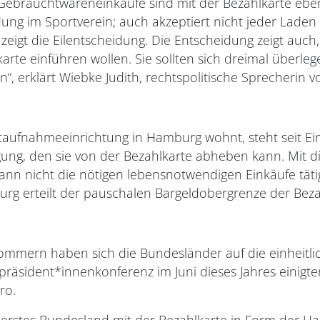
 Gebrauchtwareneinkäufe sind mit der Bezahlkarte ebe
ng im Sportverein; auch akzeptiert nicht jeder Laden 
zeigt die Eilentscheidung. Die Entscheidung zeigt auch,
e einführen wollen. Sie sollten sich dreimal überlege
en“, erklärt Wiebke Judith, rechtspolitische Sprecherin 
rstaufnahmeeinrichtung in Hamburg wohnt, steht seit E
gung, den sie von der Bezahlkarte abheben kann. Mit
 Mann nicht die nötigen lebensnotwendigen Einkäufe täti
urg erteilt der pauschalen Bargeldobergrenze der Beza
mmern haben sich die Bundesländer auf die einheitlic
rpräsident*innenkonferenz im Juni dieses Jahres einigt
ro.