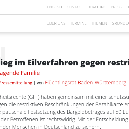
ENGLISH
KONTAKT
BERATUNG
PRESSE
ÜBER UNS
TERMINE
THEMEN
GRUNDL
N
ieg im Eilverfahren gegen restr
agende Familie
Flüchtlingsrat Baden-Württemberg
Pressemitteilung
|
von
eiheitsrechte (GFF) haben gemeinsam mit einer schutz
en die restriktiven Beschränkungen der Bezahlkarte erz
 Die pauschale Festsetzung des Bargeldbetrages auf 50 
er Betroffenen ist rechtswidrig. Mit der Entscheidung 
der Menschen in Deutschland zu sichern
.