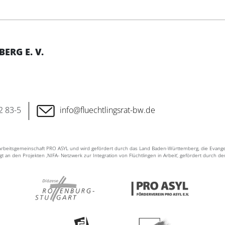
RG E. V.
2 83-5
info@fluechtlingsrat-bw.de
n Arbeitsgemeinschaft PRO ASYL und wird gefördert durch das Land Baden-Württemberg, die Evang
ligt an den Projekten ‚NIFA- Netzwerk zur Integration von Flüchtlingen in Arbeit‘, gefördert durch d