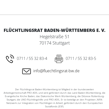
FLÜCHTLINGSRAT BADEN-WÜRTTEMBERG E. V.
Hegelstraße 51
70174 Stuttgart
0711 / 55 32 83-4
0711 / 55 32 83-5
info@fluechtlingsrat-bw.de
Der Flüchtlingsrat Baden-Württemberg ist Mitglied in der bundesweiten
Arbeitsgemeinschaft PRO ASYL und wird gefördert durch das Land Baden-Württemberg, die
Evangelische Kirche Baden, das Diakonische Werk Württemberg, die Diözese Rottenburg-
Stuttgart, die UNO-Flüchtlingshilfe und PRO ASYL. Er ist beteiligt an den Projekten ‚NIFA-
Netzwerk zur Integration von Flüchtlingen in Arbeit‘, gefördert durch den Europäischen
Sozialfonds (ESF).