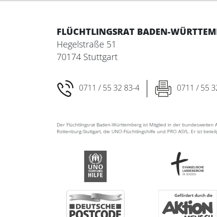
FLÜCHTLINGSRAT BADEN-WÜRTTEMBE
Hegelstraße 51
70174 Stuttgart
0711 / 55 32 83-4
0711 / 55 3
Der Flüchtlingsrat Baden-Württemberg ist Mitglied in der bundesweite
Rottenburg-Stuttgart, die UNO-Flüchtlingshilfe und PRO ASYL. Er ist betei