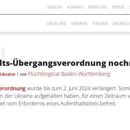
ENGLISH
KONTAKT
BERATUNG
PRESSE
ÜBER UNS
TERMINE
THEMEN
GRUNDL
N
lts-Übergangsverordnung noch
Flüchtlingsrat Baden-Württemberg
Ukraine
|
von
verordnung
wurde bis zum 2. Juni 2024 verlängert. Somi
 in der Ukraine aufgehalten haben, für einen Zeitraum
t vom Erfordernis eines Aufenthaltstitels befreit.