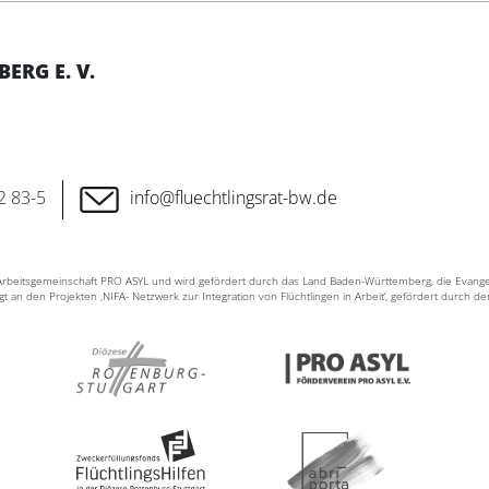
RG E. V.
2 83-5
info@fluechtlingsrat-bw.de
n Arbeitsgemeinschaft PRO ASYL und wird gefördert durch das Land Baden-Württemberg, die Evang
ligt an den Projekten ‚NIFA- Netzwerk zur Integration von Flüchtlingen in Arbeit‘, gefördert durch d