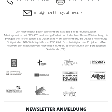
info@fluechtlingsrat-bw.de
Der Flüchtlingsrat Baden-Württemberg ist Mitglied in der bundesweiten
Arbeitsgemeinschaft PRO ASYL und wird gefördert durch das Land Baden-Württemberg, die
Evangelische Kirche Baden, das Diakonische Werk Württemberg, die Diözese Rottenburg-
Stuttgart, die UNO-Flüchtlingshilfe und PRO ASYL. Er ist beteiligt an den Projekten ‚NIFA-
Netzwerk zur Integration von Flüchtlingen in Arbeit‘, gefördert durch den Europäischen
Sozialfonds (ESF).
NEWSLETTER ANMELDUNG