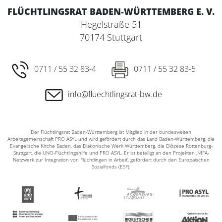
FLÜCHTLINGSRAT BADEN-WÜRTTEMBERG E. V.
Hegelstraße 51
70174 Stuttgart
0711 / 55 32 83-4
0711 / 55 32 83-5
info@fluechtlingsrat-bw.de
Der Flüchtlingsrat Baden-Württemberg ist Mitglied in der bundesweiten
Arbeitsgemeinschaft PRO ASYL und wird gefördert durch das Land Baden-Württemberg, die
Evangelische Kirche Baden, das Diakonische Werk Württemberg, die Diözese Rottenburg-
Stuttgart, die UNO-Flüchtlingshilfe und PRO ASYL. Er ist beteiligt an den Projekten ‚NIFA-
Netzwerk zur Integration von Flüchtlingen in Arbeit‘, gefördert durch den Europäischen
Sozialfonds (ESF).