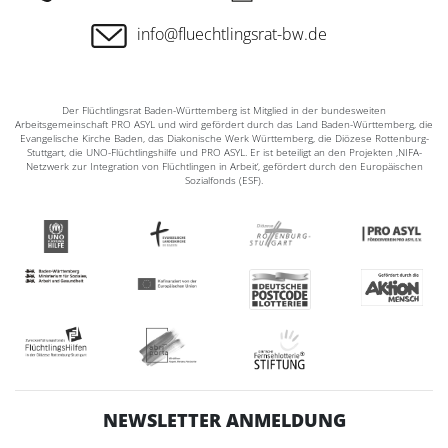
info@fluechtlingsrat-bw.de
Der Flüchtlingsrat Baden-Württemberg ist Mitglied in der bundesweiten
Arbeitsgemeinschaft PRO ASYL und wird gefördert durch das Land Baden-Württemberg, die
Evangelische Kirche Baden, das Diakonische Werk Württemberg, die Diözese Rottenburg-
Stuttgart, die UNO-Flüchtlingshilfe und PRO ASYL. Er ist beteiligt an den Projekten ‚NIFA-
Netzwerk zur Integration von Flüchtlingen in Arbeit‘, gefördert durch den Europäischen
Sozialfonds (ESF).
NEWSLETTER ANMELDUNG