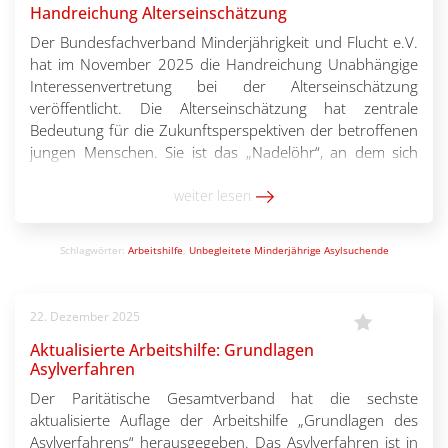
Handreichung Alterseinschätzung
Der Bundesfachverband Minderjährigkeit und Flucht e.V.
hat im November 2025 die Handreichung Unabhängige
Interessenvertretung bei der Alterseinschätzung
veröffentlicht. Die Alterseinschätzung hat zentrale
Bedeutung für die Zukunftsperspektiven der betroffenen
jungen Menschen. Sie ist das „Nadelöhr“, an dem sich
entscheidet, ob Kinderrechte in Anspruch genommen
werden können oder nicht. Die bisherigen Regelungen
weiter lesen
und Standards in diesem Verfahren […]
Schlagwörter:
Arbeitshilfe
,
Unbegleitete Minderjährige Asylsuchende
22. Dezember 2025
Aktualisierte Arbeitshilfe: Grundlagen
Asylverfahren
Der Paritätische Gesamtverband hat die sechste
aktualisierte Auflage der Arbeitshilfe „Grundlagen des
Asylverfahrens“ herausgegeben. Das Asylverfahren ist in