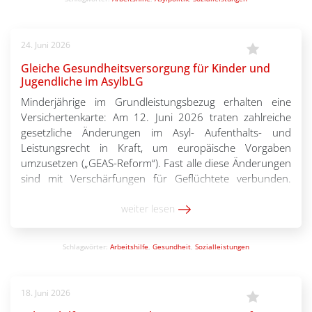
Kinder eingeschränkt; 74 Prozent halten die
Gesundheitsversorgung für unzureichend; über
70 Prozent sagen, eine gesunde Ernährung der Kinder
24. Juni 2026
sei nicht möglich. Die Bezahlkarte erweist sich in der […]
Gleiche Gesundheitsversorgung für Kinder und
Jugendliche im AsylbLG
Minderjährige im Grundleistungsbezug erhalten eine
Versichertenkarte: Am 12. Juni 2026 traten zahlreiche
gesetzliche Änderungen im Asyl- Aufenthalts- und
Leistungsrecht in Kraft, um europäische Vorgaben
umzusetzen („GEAS-Reform“). Fast alle diese Änderungen
sind mit Verschärfungen für Geflüchtete verbunden.
Einer der sehr wenigen positiven Aspekte des
Gesetzespakets, die Verbesserung bei der
weiter lesen
Gesundheitsversorgung von Kindern und Jugendlichen
im AsylbLG, […]
Schlagwörter:
Arbeitshilfe
,
Gesundheit
,
Sozialleistungen
18. Juni 2026