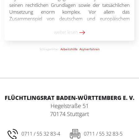
seinen rechtlichen Grundlagen sowie der tatsächlichen
Umsetzung enorm komplex. Vor allem das
Zusammenspiel von deutschem und europäischem
Asylrecht macht dieses Rechtsgebiet zu einem besonders
anspruchsvollen. Diese Arbeitshilfe richtet sich
weiter lesen
insbesondere an neue Asylverfahrensberater*innen und
sonstige Personen, die […]
Schlagwörter:
Arbeitshilfe
,
Asylverfahren
FLÜCHTLINGSRAT BADEN-WÜRTTEMBERG E. V.
Hegelstraße 51
70174 Stuttgart
0711 / 55 32 83-4
0711 / 55 32 83-5