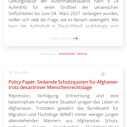
Geltungsdauer der Aufenthaltserlaubnis nach § 24
AufenthG für einen Großteil der ukrainischen
Geflüchteten bis zum 04. März 2027 verlängert wurden,
stellen sich viele die Frage, wie es danach weitergeht. Wie
kann der Aufenthalt in Deutschland unabhängig vom
Fortbestand des vorübergehenden Schutzes dauerhaft
gesichert werden? Die Bundesarbeitsgemeinschaft der
weiter lesen
Freien Wohlfahrtspflege […]
Schlagwörter:
Arbeitshilfe
,
Ukraine
28. Mai 2026
Policy Paper: Sinkende Schutzquoten für Afghanen
trotz desaströser Menschenrechtslage
Repression, Verfolgung, Entrechtung und eine
katastrophale humanitäre Situation prägen das Leben in
Afghanistan. Trotzdem gewährt das Bundesamt für
Migration und Flüchtlinge (BAMF) immer weniger jungen
alleinstehenden Männern aus Afghanistan Schutz,
während Frauen grundsätzlich Flüchtlingsschutz