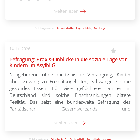
Personen von dem Arbeitsverbot ausgenommen sind. Da
die Änderungen kurzfristig und in verschiedenen
weiter lesen
Gesetzespaketen beschlossen wurden, […]
Schlagwörter:
Arbeitshilfe
,
Asylpolitik
,
Duldung
14. Juli 2026
Befragung: Praxis-Einblicke in die soziale Lage von
Kindern im AsylbLG
Neugeborene ohne medizinische Versorgung, Kinder
ohne Zugang zu Freizeitangeboten, Schwangere ohne
gesundes Essen: Für viele geflüchtete Familien in
Deutschland sind solche Einschränkungen bittere
Realität. Das zeigt eine bundesweite Befragung des
Paritätischen Gesamtverbands und
der Kinderrechtsorganisation Save the
Children unter Mitarbeitenden von Beratungsstellen, Kitas
weiter lesen
und Unterkünften mit Geflüchteten. Die Fachkräfte
schlagen Alarm: 87 Prozent sehen die Teilhabe der
Schlagwörter:
Arbeitshilfe
,
Asylpolitik
,
Sozialleistungen