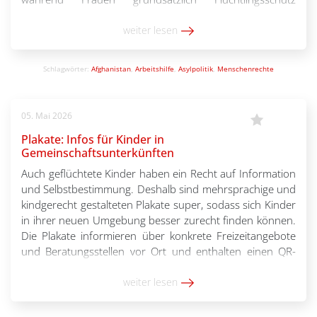
bekommen. Die Willkür und Irrationalität des Regimes
werden verkannt – mit katastrophalen Folgen für
weiter lesen
Betroffene. Pro Asyl analysiert die Entscheidungspraxis
des […]
Schlagwörter:
Afghanistan
,
Arbeitshilfe
,
Asylpolitik
,
Menschenrechte
05. Mai 2026
Plakate: Infos für Kinder in
Gemeinschaftsunterkünften
Auch geflüchtete Kinder haben ein Recht auf Information
und Selbstbestimmung. Deshalb sind mehrsprachige und
kindgerecht gestalteten Plakate super, sodass sich Kinder
in ihrer neuen Umgebung besser zurecht finden können.
Die Plakate informieren über konkrete Freizeitangebote
und Beratungsstellen vor Ort und enthalten einen QR-
Code, der zu einer mehrsprachigen Internetseite mit
Informationen zu Rechten, Gesundheit, Bildung,
weiter lesen
Erziehung, […]