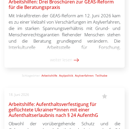
Arbeitshilfen: Drei Broschüren zur GEAS-Reform
für die Beratungspraxis
Mit Inkrafttreten der GEAS-Reform am 12. Juni 2026 kam
es zu einer Vielzahl von Verschärfungen im Asylverfahren,
die im starken Spannungsverhältnis mit Grund- und
Menschenrechtsgarantien fliehender Menschen stehen
und die Beratung grundlegend verändern. Die
Interkulturelle Arbeitsstelle für Forschung,
Dokumentation, Bildung und Beratung e.V. (IBIS) hat drei
neue Broschüren für Fachkräfte in der Beratung
weiter lesen
herausgebracht, die […]
Schlagwörter:
Arbeitshilfe
,
Asylpolitik
,
Asylverfahren
,
Teilhabe
18. Juni 2026
Arbeitshilfe: Aufenthaltsverfestigung für
geflüchtete Ukrainer*innen mit einer
Aufenthaltserlaubnis nach § 24 AufenthG
Obwohl der vorübergehende Schutz und die