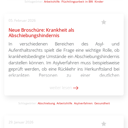
Schlagwörter:
Arbeitshilfe
,
Flüchtlingsarbeit in BW
,
Kinder
05. Februar 2026
Neue Broschüre: Krankheit als
Abschiebungshindernis
In verschiedenen Bereichen des Asyl- und
Aufenthaltsrechts spielt die Frage eine wichtige Rolle, ob
krankheitsbedingte Umstände ein Abschiebungshindernis
darstellen können. Im Asylverfahren muss beispielsweise
geprüft werden, ob eine Rückkehr ins Herkunftsland bei
erkrankten Personen zu einer deutlichen
Verschlechterung des Gesundheitszustands führen
würde. Auch bei einer drohenden Beendigung des
weiter lesen
Aufenthalts stehen Beratende und Behörden häufig vor
[…]
Schlagwörter:
Abschiebung
,
Arbeitshilfe
,
Asylverfahren
,
Gesundheit
29. Januar 2026