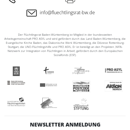
info@fluechtlingsrat-bw.de
Der Flüchtlingsrat Baden-Württemberg ist Mitglied in der bundesweiten
Arbeitsgemeinschaft PRO ASYL und wird gefördert durch das Land Baden-Württemberg, die
Evangelische Kirche Baden, das Diakonische Werk Württemberg, die Diözese Rottenburg-
Stuttgart, die UNO-Flüchtlingshilfe und PRO ASYL. Er ist beteiligt an den Projekten ‚NIFA-
Netzwerk zur Integration von Flüchtlingen in Arbeit‘, gefördert durch den Europäischen
Sozialfonds (ESF).
NEWSLETTER ANMELDUNG