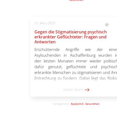
21. März 2025
Gegen die Stigmatisierung psychisch
erkrankter Geflüchteter: Fragen und
Antworten
Erschütternde Angriffe wie der eine
Asylsuchenden in Aschaffenburg wurden i
den letzten Monaten immer wieder politisc
dafür genutzt, geflüchtete und psychisc
erkrankte Menschen zu stigmatisieren und ihr
Entrechtung zu fordern. Dabei liegt das Risiko
psychisch zu erkranken allein in de
Gesamtbevölkerung bei fast einem Drittel
weiter lesen
Geflüchtete, die oft Gewalt und Traumat
erfahren haben, sind davon […]
Schlagwörter:
Asylpolitik
,
Gesundheit