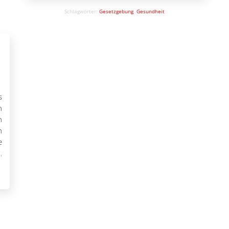
Gesetzes (§ 188 Abs. 4 SGB V) Mitglied der
Schlagwörter:
Gesetzgebung
,
Gesundheit
obligatorischen Anschlussversicherung, wenn
[…]
s
n
h
h
e
,
r
.
a