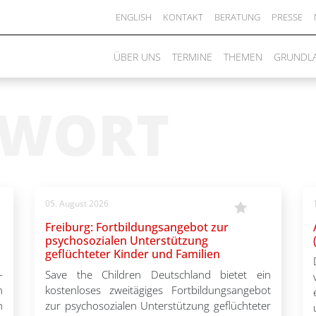
ENGLISH
KONTAKT
BERATUNG
PRESSE
ÜBER UNS
TERMINE
THEMEN
GRUNDL
GWORT
05. August 2026
Freiburg: Fortbildungsangebot zur
psychosozialen Unterstützung
geflüchteter Kinder und Familien
-
Save the Children Deutschland bietet ein
n
kostenloses zweitägiges Fortbildungsangebot
n
zur psychosozialen Unterstützung geflüchteter