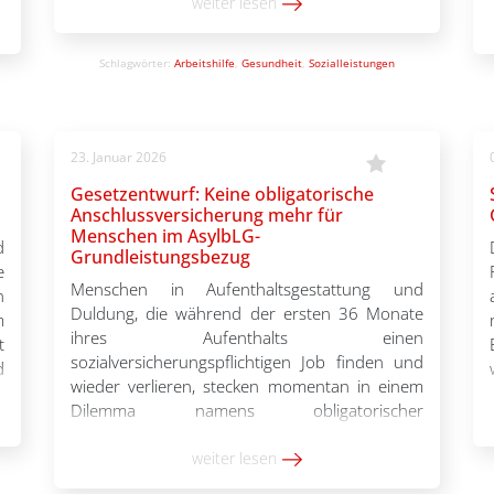
d
verbunden. Einer der sehr wenigen positiven
weiter lesen
h
Aspekte des Gesetzespakets, die Verbesserung
n
bei der Gesundheitsversorgung von Kindern
Schlagwörter:
Arbeitshilfe
,
Gesundheit
,
Sozialleistungen
n
und Jugendlichen im AsylbLG, […]
h
r
n
23. Januar 2026
Gesetzentwurf: Keine obligatorische
Anschlussversicherung mehr für
Menschen im AsylbLG-
d
Grundleistungsbezug
e
Menschen in Aufenthaltsgestattung und
n
Duldung, die während der ersten 36 Monate
m
ihres Aufenthalts einen
t
sozialversicherungspflichtigen Job finden und
d
wieder verlieren, stecken momentan in einem
n
Dilemma namens obligatorischer
s
Anschlussversicherung. Für dieses Problem
n
wird es demnächst eine Lösung geben. Der
weiter lesen
e
oben genannte Personenkreis ist kraft