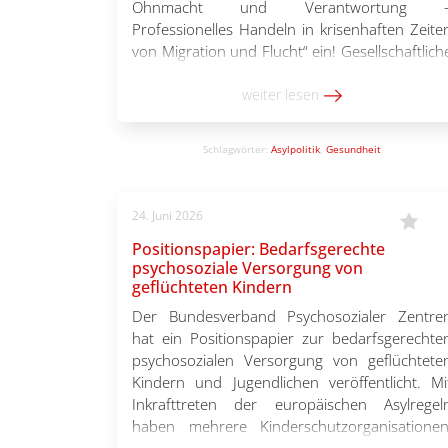
Ohnmacht und Verantwortung 
Professionelles Handeln in krisenhaften Zeite
von Migration und Flucht“ ein! Gesellschaftlich
Polarisierung, migrationspolitisch
Verschärfungen und der Abbau soziale
weiter lesen
Strukturen verändern die Lebensrealitäte
geflüchteter Menschen und stellen Fachkräft
Schlagwörter:
Asylpolitik
,
Gesundheit
vor zunehmende Herausforderungen. Viele […
24. Juni 2026
Positionspapier: Bedarfsgerechte
psychosoziale Versorgung von
geflüchteten Kindern
Der Bundesverband Psychosozialer Zentre
hat ein Positionspapier zur bedarfsgerechte
psychosozialen Versorgung von geflüchtete
Kindern und Jugendlichen veröffentlicht. Mi
Inkrafttreten der europäischen Asylregel
haben mehrere Kinderschutzorganisationen