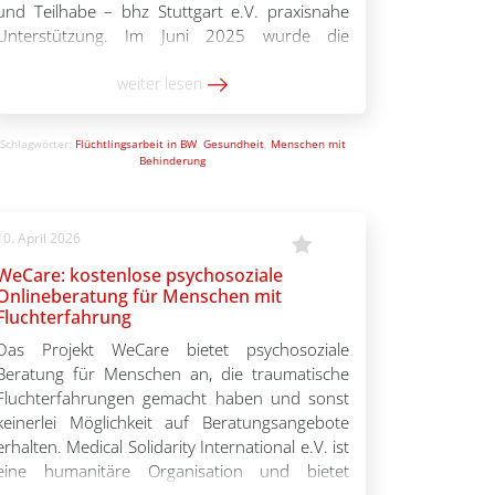
und Teilhabe – bhz Stuttgart e.V. praxisnahe
Unterstützung. Im Juni 2025 wurde die
barrierefreie Anlaufstelle im Quartiers- und
Service-Haus „Kitz 7“ in Stuttgart-Feuerbach
weiter lesen
eröffnet. Dort informieren Projektleiterinnen
Hedda Gienger und […]
Schlagwörter:
Flüchtlingsarbeit in BW
,
Gesundheit
,
Menschen mit
Behinderung
10. April 2026
WeCare: kostenlose psychosoziale
Onlineberatung für Menschen mit
Fluchterfahrung
Das Projekt WeCare bietet psychosoziale
Beratung für Menschen an, die traumatische
Fluchterfahrungen gemacht haben und sonst
keinerlei Möglichkeit auf Beratungsangebote
erhalten. Medical Solidarity International e.V. ist
eine humanitäre Organisation und bietet