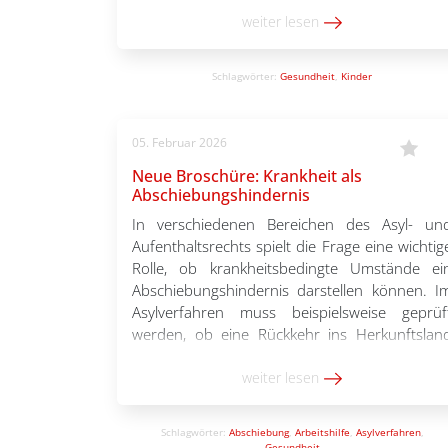
soziale Träger und der Bundesverban
Psychosozialer Zentren ihre Forderungen nac
weiter lesen
einer bedarfsgerechten Versorgung vo
geflüchteten Kindern und Jugendliche
Schlagwörter:
Gesundheit
,
Kinder
erneuert. Schutzbedarfe sollen demnac
frühzeitig erkannt, der Zugang zu
gesundheitlichen Regelversorgung geschaffe
05. Februar 2026
[…]
Neue Broschüre: Krankheit als
Abschiebungshindernis
In verschiedenen Bereichen des Asyl- un
Aufenthaltsrechts spielt die Frage eine wichtig
Rolle, ob krankheitsbedingte Umstände ei
Abschiebungshindernis darstellen können. I
Asylverfahren muss beispielsweise geprüf
werden, ob eine Rückkehr ins Herkunftslan
bei erkrankten Personen zu einer deutliche
Verschlechterung des Gesundheitszustand
weiter lesen
führen würde. Auch bei einer drohende
Beendigung des Aufenthalts stehen Beratend
Schlagwörter:
Abschiebung
,
Arbeitshilfe
,
Asylverfahren
,
und Behörden häufig vor […]
Gesundheit