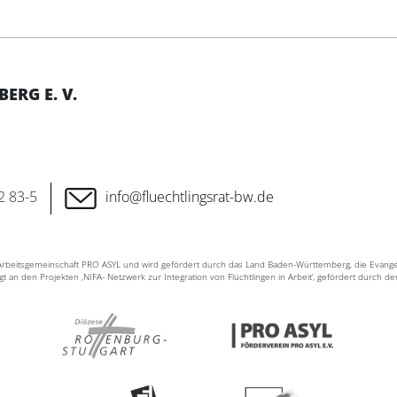
RG E. V.
2 83-5
info@fluechtlingsrat-bw.de
n Arbeitsgemeinschaft PRO ASYL und wird gefördert durch das Land Baden-Württemberg, die Evang
ligt an den Projekten ‚NIFA- Netzwerk zur Integration von Flüchtlingen in Arbeit‘, gefördert durch d