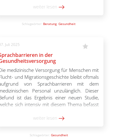
mittels des Projektes WeCare eine
psychosoziale Beratung für Menschen mit
weiter lesen
Fluchterfahrung an, die in Deutschland
angekommen sind. Die kostenlose Beratung
Schlagwörter:
Beratung
,
Gesundheit
findet online statt. Dieses […]
07. Juli 2025
Sprachbarrieren in der
Gesundheitsversorgung
Die medizinische Versorgung für Menschen mit
Flucht- und Migrationsgeschichte bleibt oftmals
aufgrund von Sprachbarrieren mit dem
medizinischen Personal unzulänglich. Dieser
Befund ist das Ergebnis einer neuen Studie,
welche sich intensiv mit diesem Thema befasst
und zukunftsweisende Schlussfolgerungen
liefert. Die Studie basiert auf einer qualitativen
weiter lesen
Methode, in welcher Interviews mit Betroffenen
und Beteiligten in Baden-Württemberg die […]
Schlagwörter:
Gesundheit