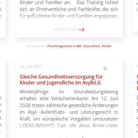
–
Kinder und Familien an. Das Training richtet
n
sich an Ehrenamtliche und Fachkräfte, die sich
e
für geflüchtete Kinder und Familien engagieren.
e
Folgende Themen sind Teil des Trainings:
r
Psychologische erste
weiter lesen
n
Hilfe, traumasensible Arbeit und
e
Selbstfürsorge. Im Flyer finden Sie weitere
Schlagwörter:
Flüchtlingsarbeit in BW
,
Gesundheit
,
Kinder
]
Informationen zu den Themen des Trainings.
[…]
24. Juni 2026
Gleiche Gesundheitsversorgung für
Kinder und Jugendliche im AsylbLG
Minderjährige im Grundleistungsbezug
n
erhalten eine Versichertenkarte: Am 12. Juni
n
2026 traten zahlreiche gesetzliche Änderungen
n
im Asyl- Aufenthalts- und Leistungsrecht in
t
Kraft, um europäische Vorgaben umzusetzen
n
(„GEAS-Reform“). Fast alle diese Änderungen
,
sind mit Verschärfungen für Geflüchtete