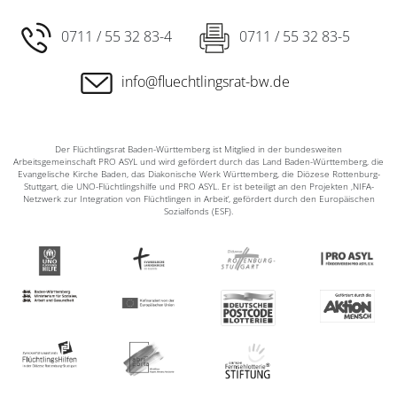
0711 / 55 32 83-4
0711 / 55 32 83-5
info@fluechtlingsrat-bw.de
Der Flüchtlingsrat Baden-Württemberg ist Mitglied in der bundesweiten
Arbeitsgemeinschaft PRO ASYL und wird gefördert durch das Land Baden-Württemberg, die
Evangelische Kirche Baden, das Diakonische Werk Württemberg, die Diözese Rottenburg-
Stuttgart, die UNO-Flüchtlingshilfe und PRO ASYL. Er ist beteiligt an den Projekten ‚NIFA-
Netzwerk zur Integration von Flüchtlingen in Arbeit‘, gefördert durch den Europäischen
Sozialfonds (ESF).